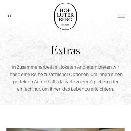
Zurück
zur
Homepage
DE
Men
öffn
Hauptmenü
Extras
In Zusammenarbeit mit lokalen Anbietern bieten wir
Ihnen eine Reihe zusätzlicher Optionen, um Ihnen einen
perfekten Aufenthalt à la carte zu ermöglichen oder
einfach nur, um Ihnen das Leben zu erleichtern.
Auswahl
Mehr