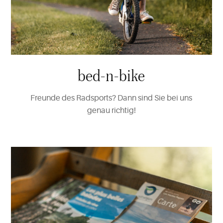
bed-n-bike
Freunde des Radsports? Dann sind Sie bei uns
genau richtig!
Mehr
über
"Raus
ins
Grüne"
erfahren