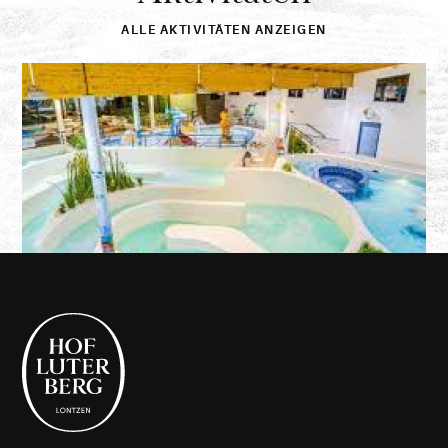
alle
unsere
ALLE AKTIVITÄTEN ANZEIGEN
Aktivitäten
Praktische
Informationen