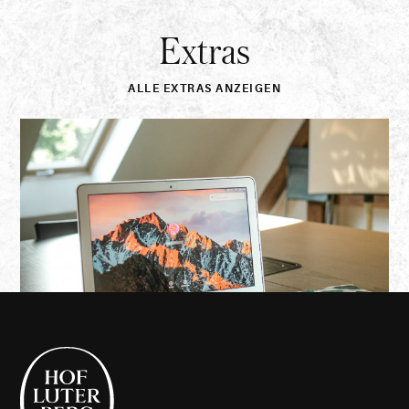
Extras
Entdecken
Sie
alle
unsere
ALLE EXTRAS ANZEIGEN
Extras
Praktische
Informationen