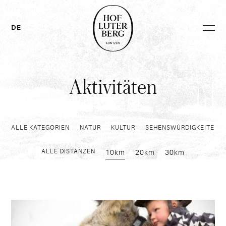
Zurück
zur
Homepage
DE
Men
öffn
Hauptmenü
Aktivitäten
ALLE KATEGORIEN
NATUR
KULTUR
SEHENSWÜRDIGKEITEN
ALLE DISTANZEN
10km
20km
30km
Eselwanderungen