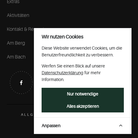
Extras
Aktivitäten
Kontakt & Reservierung
Wir nutzen Cookies
Am Berg
Diese Website verwendet Cookies, um die
Benutzerfreundlichkeit zu verbessern.
Am Bach
Werfen Sie einen Blick auf unsere
Datenschutzerklärung
für mehr
Soziale
Unsere
Netzwerke
Facebook
Information.
Seite
Nur notwendige
Alles akzeptieren
ALLGEMEINE GESCHÄFTSBEDINGUNGEN
Anpassen
Design
und
Entwicklung: